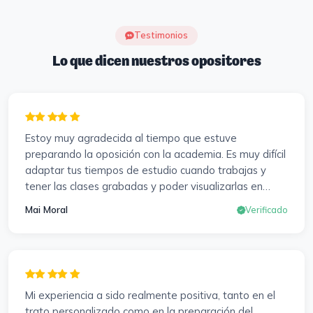
Testimonios
Lo que dicen nuestros opositores
Estoy muy agradecida al tiempo que estuve
preparando la oposición con la academia. Es muy difícil
adaptar tus tiempos de estudio cuando trabajas y
tener las clases grabadas y poder visualizarlas en
cualquier momento y las veces que sea necesario, se
Mai Moral
Verificado
agradece mucho. Sabemos que el trabajo de estudio
es de cada uno, y es duro por que hay que invertir
mucho, mucho tiempo, pero que detrás, haya
profesores accesibles, atentos y dispuestos para
resolver dudas, se agradece. Incluso se ofrecieron a
Mi experiencia a sido realmente positiva, tanto en el
ayudarme a buscar impugnaciones de preguntas del
trato personalizado como en la preparación del