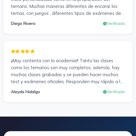
examen para subir nota. Gracias Vanesa y Pablo.
temario. Muchas maneras diferentes de encarar los
temas, con juegos , diferentes tipos de exámenes de
preparación y un temario muy al día. Una experiencia
Diego Rivero
Verificado
muy positiva en todos los sentidos.
¡¡Muy contenta con la academia!! Tanto las clases
como los temarios son muy completos, además, hay
muchas clases grabadas y se pueden hacer muchos
test y exámenes oficiales. Responden muy rápido a los
correros y cada pocos días hay seminarios. Lo vuelvo a
Aleyda Hidalgo
Verificado
decir, ¡¡Muy Contenta!!