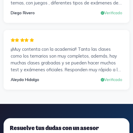
temas, con juegos , diferentes tipos de exámenes de
preparación y un temario muy al día. Una experiencia
Diego Rivero
Verificado
muy positiva en todos los sentidos.
¡¡Muy contenta con la academia!! Tanto las clases
como los temarios son muy completos, además, hay
muchas clases grabadas y se pueden hacer muchos
test y exámenes oficiales. Responden muy rápido a los
correros y cada pocos días hay seminarios. Lo vuelvo a
Aleyda Hidalgo
Verificado
decir, ¡¡Muy Contenta!!
Resuelve tus dudas con un asesor