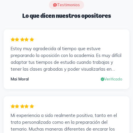
Testimonios
Lo que dicen nuestros opositores
Estoy muy agradecida al tiempo que estuve
preparando la oposición con la academia. Es muy difícil
adaptar tus tiempos de estudio cuando trabajas y
tener las clases grabadas y poder visualizarlas en
cualquier momento y las veces que sea necesario, se
Mai Moral
Verificado
agradece mucho. Sabemos que el trabajo de estudio
es de cada uno, y es duro por que hay que invertir
mucho, mucho tiempo, pero que detrás, haya
profesores accesibles, atentos y dispuestos para
resolver dudas, se agradece. Incluso se ofrecieron a
Mi experiencia a sido realmente positiva, tanto en el
ayudarme a buscar impugnaciones de preguntas del
trato personalizado como en la preparación del
examen para subir nota. Gracias Vanesa y Pablo.
temario. Muchas maneras diferentes de encarar los