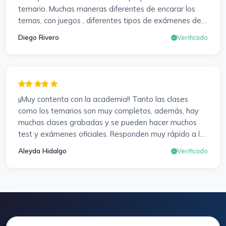
temario. Muchas maneras diferentes de encarar los
temas, con juegos , diferentes tipos de exámenes de
preparación y un temario muy al día. Una experiencia
Diego Rivero
Verificado
muy positiva en todos los sentidos.
¡¡Muy contenta con la academia!! Tanto las clases
como los temarios son muy completos, además, hay
muchas clases grabadas y se pueden hacer muchos
test y exámenes oficiales. Responden muy rápido a los
correros y cada pocos días hay seminarios. Lo vuelvo a
Aleyda Hidalgo
Verificado
decir, ¡¡Muy Contenta!!