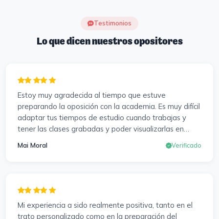
Testimonios
Lo que dicen nuestros opositores
Estoy muy agradecida al tiempo que estuve
preparando la oposición con la academia. Es muy difícil
adaptar tus tiempos de estudio cuando trabajas y
tener las clases grabadas y poder visualizarlas en
cualquier momento y las veces que sea necesario, se
Mai Moral
Verificado
agradece mucho. Sabemos que el trabajo de estudio
es de cada uno, y es duro por que hay que invertir
mucho, mucho tiempo, pero que detrás, haya
profesores accesibles, atentos y dispuestos para
resolver dudas, se agradece. Incluso se ofrecieron a
Mi experiencia a sido realmente positiva, tanto en el
ayudarme a buscar impugnaciones de preguntas del
trato personalizado como en la preparación del
examen para subir nota. Gracias Vanesa y Pablo.