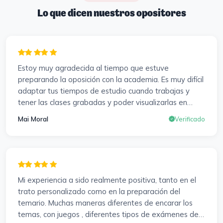
Lo que dicen nuestros opositores
Estoy muy agradecida al tiempo que estuve
preparando la oposición con la academia. Es muy difícil
adaptar tus tiempos de estudio cuando trabajas y
tener las clases grabadas y poder visualizarlas en
cualquier momento y las veces que sea necesario, se
Mai Moral
Verificado
agradece mucho. Sabemos que el trabajo de estudio
es de cada uno, y es duro por que hay que invertir
mucho, mucho tiempo, pero que detrás, haya
profesores accesibles, atentos y dispuestos para
resolver dudas, se agradece. Incluso se ofrecieron a
Mi experiencia a sido realmente positiva, tanto en el
ayudarme a buscar impugnaciones de preguntas del
trato personalizado como en la preparación del
examen para subir nota. Gracias Vanesa y Pablo.
temario. Muchas maneras diferentes de encarar los
temas, con juegos , diferentes tipos de exámenes de