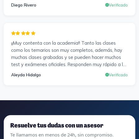
preparación y un temario muy al día. Una experiencia
Diego Rivero
Verificado
muy positiva en todos los sentidos.
¡¡Muy contenta con la academia!! Tanto las clases
como los temarios son muy completos, además, hay
muchas clases grabadas y se pueden hacer muchos
test y exámenes oficiales. Responden muy rápido a los
correros y cada pocos días hay seminarios. Lo vuelvo a
Aleyda Hidalgo
Verificado
decir, ¡¡Muy Contenta!!
Resuelve tus dudas con un asesor
Te llamamos en menos de 24h, sin compromiso.