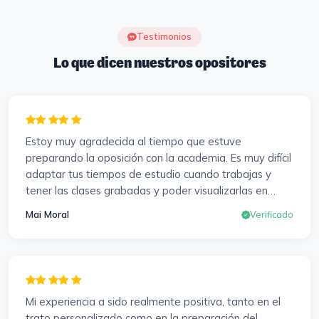
Testimonios
Lo que dicen nuestros opositores
Estoy muy agradecida al tiempo que estuve
preparando la oposición con la academia. Es muy difícil
adaptar tus tiempos de estudio cuando trabajas y
tener las clases grabadas y poder visualizarlas en
cualquier momento y las veces que sea necesario, se
Mai Moral
Verificado
agradece mucho. Sabemos que el trabajo de estudio
es de cada uno, y es duro por que hay que invertir
mucho, mucho tiempo, pero que detrás, haya
profesores accesibles, atentos y dispuestos para
resolver dudas, se agradece. Incluso se ofrecieron a
Mi experiencia a sido realmente positiva, tanto en el
ayudarme a buscar impugnaciones de preguntas del
trato personalizado como en la preparación del