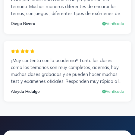
examen para subir nota. Gracias Vanesa y Pablo.
temario. Muchas maneras diferentes de encarar los
temas, con juegos , diferentes tipos de exámenes de
preparación y un temario muy al día. Una experiencia
Diego Rivero
Verificado
muy positiva en todos los sentidos.
¡¡Muy contenta con la academia!! Tanto las clases
como los temarios son muy completos, además, hay
muchas clases grabadas y se pueden hacer muchos
test y exámenes oficiales. Responden muy rápido a los
correros y cada pocos días hay seminarios. Lo vuelvo a
Aleyda Hidalgo
Verificado
decir, ¡¡Muy Contenta!!