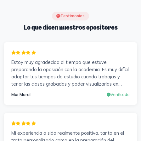
Testimonios
Lo que dicen nuestros opositores
Estoy muy agradecida al tiempo que estuve
preparando la oposición con la academia. Es muy difícil
adaptar tus tiempos de estudio cuando trabajas y
tener las clases grabadas y poder visualizarlas en
cualquier momento y las veces que sea necesario, se
Mai Moral
Verificado
agradece mucho. Sabemos que el trabajo de estudio
es de cada uno, y es duro por que hay que invertir
mucho, mucho tiempo, pero que detrás, haya
profesores accesibles, atentos y dispuestos para
resolver dudas, se agradece. Incluso se ofrecieron a
Mi experiencia a sido realmente positiva, tanto en el
ayudarme a buscar impugnaciones de preguntas del
trato personalizado como en la preparación del