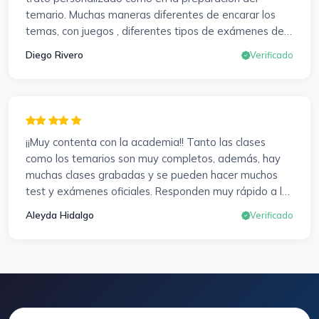
examen para subir nota. Gracias Vanesa y Pablo.
temario. Muchas maneras diferentes de encarar los
temas, con juegos , diferentes tipos de exámenes de
preparación y un temario muy al día. Una experiencia
Diego Rivero
Verificado
muy positiva en todos los sentidos.
¡¡Muy contenta con la academia!! Tanto las clases
como los temarios son muy completos, además, hay
muchas clases grabadas y se pueden hacer muchos
test y exámenes oficiales. Responden muy rápido a los
correros y cada pocos días hay seminarios. Lo vuelvo a
Aleyda Hidalgo
Verificado
decir, ¡¡Muy Contenta!!