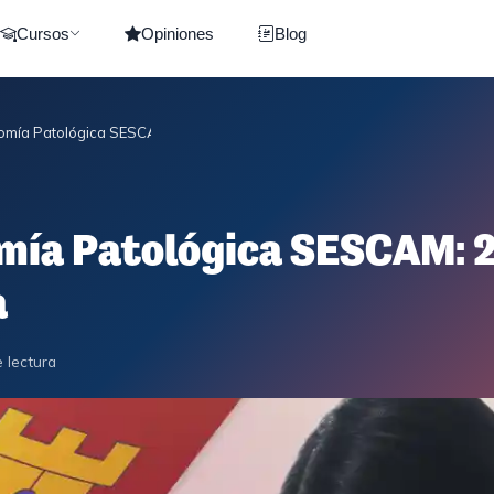
Cursos
Opiniones
Blog
omía Patológica SESCAM: 29 Plazas en Castilla-La Mancha
mía Patológica SESCAM: 2
a
 lectura