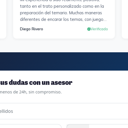
tanto en el trato personalizado como en la
preparación del temario. Muchas maneras
diferentes de encarar los temas, con juegos ,
diferentes tipos de exámenes de
Diego Rivero
Verificado
preparación y un temario muy al día. Una
experiencia muy positiva en todos los
sentidos.
us dudas con un asesor
menos de 24h, sin compromiso.
llidos