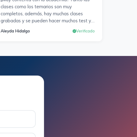
clases como los temarios son muy
completos, además, hay muchas clases
grabadas y se pueden hacer muchos test y
exámenes oficiales. Responden muy rápido
Aleyda Hidalgo
Verificado
a los correros y cada pocos días hay
seminarios. Lo vuelvo a decir, ¡¡Muy
Contenta!!