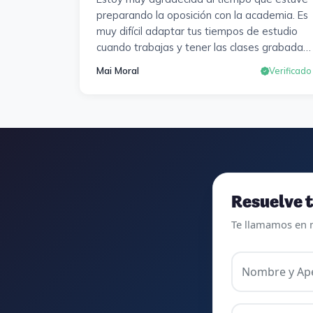
preparando la oposición con la academia. Es
muy difícil adaptar tus tiempos de estudio
cuando trabajas y tener las clases grabadas
y poder visualizarlas en cualquier momento y
Mai Moral
Verificado
las veces que sea necesario, se agradece
mucho. Sabemos que el trabajo de estudio
es de cada uno, y es duro por que hay que
invertir mucho, mucho tiempo, pero que
detrás, haya profesores accesibles, atentos
y dispuestos para resolver dudas, se
agradece. Incluso se ofrecieron a ayudarme
a buscar impugnaciones de preguntas del
Resuelve t
examen para subir nota. Gracias Vanesa y
Te llamamos en 
Pablo.
Nombre y Ape