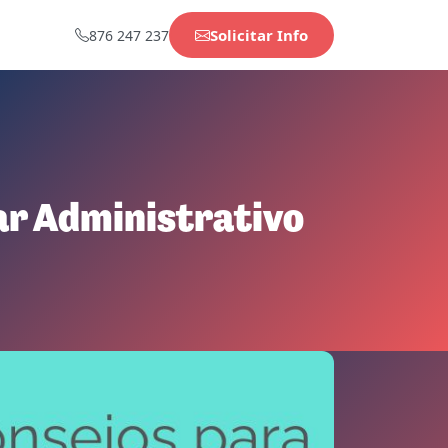
Solicitar Info
876 247 237
iar Administrativo