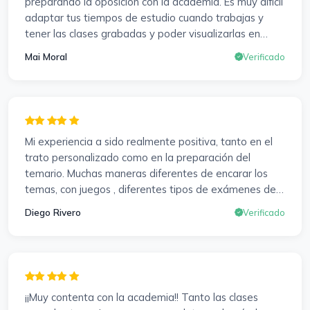
preparando la oposición con la academia. Es muy difícil
adaptar tus tiempos de estudio cuando trabajas y
tener las clases grabadas y poder visualizarlas en
cualquier momento y las veces que sea necesario, se
Mai Moral
Verificado
agradece mucho. Sabemos que el trabajo de estudio
es de cada uno, y es duro por que hay que invertir
mucho, mucho tiempo, pero que detrás, haya
profesores accesibles, atentos y dispuestos para
resolver dudas, se agradece. Incluso se ofrecieron a
Mi experiencia a sido realmente positiva, tanto en el
ayudarme a buscar impugnaciones de preguntas del
trato personalizado como en la preparación del
examen para subir nota. Gracias Vanesa y Pablo.
temario. Muchas maneras diferentes de encarar los
temas, con juegos , diferentes tipos de exámenes de
preparación y un temario muy al día. Una experiencia
Diego Rivero
Verificado
muy positiva en todos los sentidos.
¡¡Muy contenta con la academia!! Tanto las clases