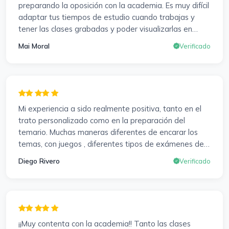
preparando la oposición con la academia. Es muy difícil
adaptar tus tiempos de estudio cuando trabajas y
tener las clases grabadas y poder visualizarlas en
cualquier momento y las veces que sea necesario, se
Mai Moral
Verificado
agradece mucho. Sabemos que el trabajo de estudio
es de cada uno, y es duro por que hay que invertir
mucho, mucho tiempo, pero que detrás, haya
profesores accesibles, atentos y dispuestos para
resolver dudas, se agradece. Incluso se ofrecieron a
Mi experiencia a sido realmente positiva, tanto en el
ayudarme a buscar impugnaciones de preguntas del
trato personalizado como en la preparación del
examen para subir nota. Gracias Vanesa y Pablo.
temario. Muchas maneras diferentes de encarar los
temas, con juegos , diferentes tipos de exámenes de
preparación y un temario muy al día. Una experiencia
Diego Rivero
Verificado
muy positiva en todos los sentidos.
¡¡Muy contenta con la academia!! Tanto las clases