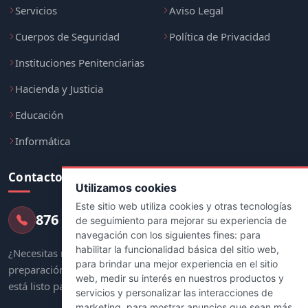
Servicios
Aviso Legal
Cuerpos de Seguridad
Política de Privacidad
Instituciones Penitenciarias
Hacienda y Justicia
Educación
Informática
Contacto
Utilizamos cookies
Este sitio web utiliza cookies y otras tecnologías
876 247 237
de seguimiento para mejorar su experiencia de
navegación con los siguientes fines:
para
habilitar la funcionalidad básica del sitio web
,
¿Necesitas más información sobre tu
para brindar una mejor experiencia en el sitio
preparación? Nuestro equipo de asesores
web
,
medir su interés en nuestros productos y
está listo para ayudarte.
servicios y personalizar las interacciones de
marketing
,
para mostrar anuncios que sean más