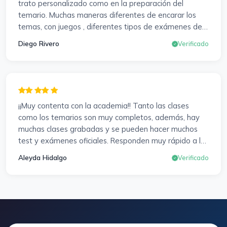
trato personalizado como en la preparación del
examen para subir nota. Gracias Vanesa y Pablo.
temario. Muchas maneras diferentes de encarar los
temas, con juegos , diferentes tipos de exámenes de
preparación y un temario muy al día. Una experiencia
Diego Rivero
Verificado
muy positiva en todos los sentidos.
¡¡Muy contenta con la academia!! Tanto las clases
como los temarios son muy completos, además, hay
muchas clases grabadas y se pueden hacer muchos
test y exámenes oficiales. Responden muy rápido a los
correros y cada pocos días hay seminarios. Lo vuelvo a
Aleyda Hidalgo
Verificado
decir, ¡¡Muy Contenta!!