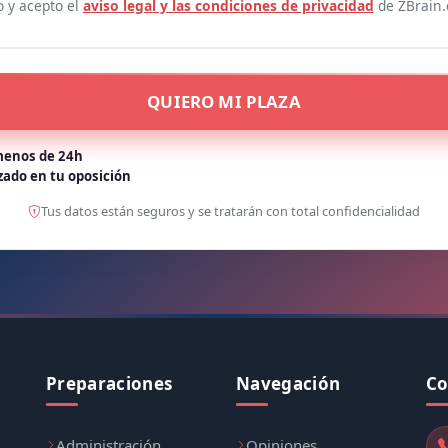
o y acepto el
aviso legal y las condiciones de privacidad
de ZBrain.
QUIERO MI PLAZA
enos de 24h
zado en tu oposición
Tus datos están seguros y se tratarán con total confidencialidad
Preparaciones
Navegación
Co
Administración
Opiniones