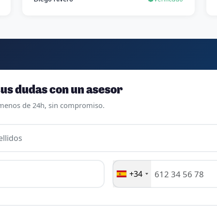
preparación y un temario muy al día. Una
experiencia muy positiva en todos los
sentidos.
us dudas con un asesor
menos de 24h, sin compromiso.
llidos
+34