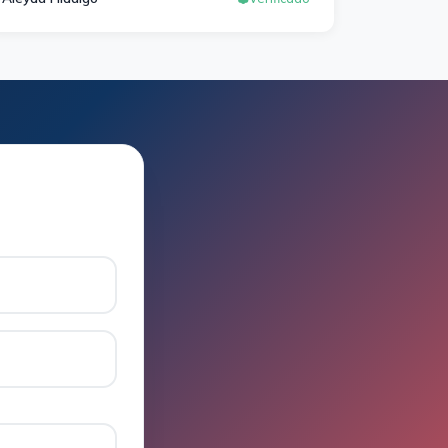
a los correros y cada pocos días hay
seminarios. Lo vuelvo a decir, ¡¡Muy
Contenta!!