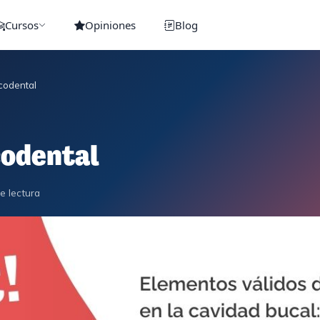
Cursos
Opiniones
Blog
ucodental
codental
e lectura