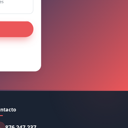
es
ntacto
876 247 237