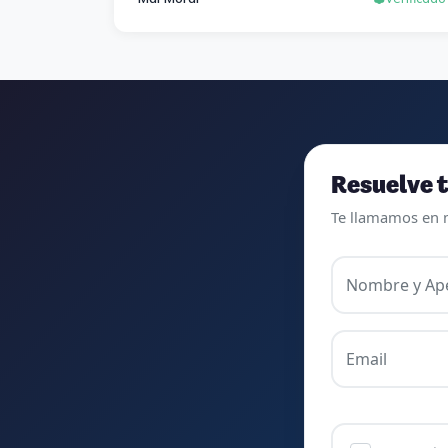
las veces que sea necesario, se agradece
mucho. Sabemos que el trabajo de estudio
es de cada uno, y es duro por que hay que
invertir mucho, mucho tiempo, pero que
detrás, haya profesores accesibles, atentos
y dispuestos para resolver dudas, se
agradece. Incluso se ofrecieron a ayudarme
a buscar impugnaciones de preguntas del
Resuelve t
examen para subir nota. Gracias Vanesa y
Te llamamos en 
Pablo.
Nombre y Ape
Email