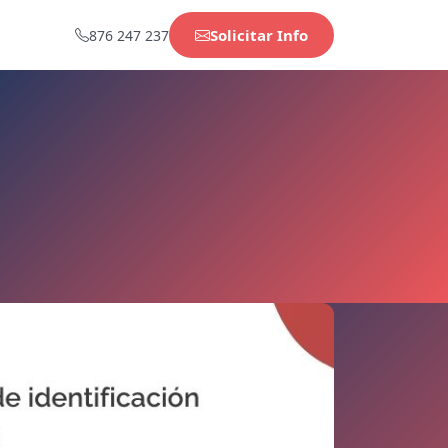
Solicitar Info
876 247 237