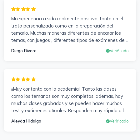
profesores accesibles, atentos y dispuestos para
resolver dudas, se agradece. Incluso se ofrecieron a
Mi experiencia a sido realmente positiva, tanto en el
ayudarme a buscar impugnaciones de preguntas del
trato personalizado como en la preparación del
examen para subir nota. Gracias Vanesa y Pablo.
temario. Muchas maneras diferentes de encarar los
temas, con juegos , diferentes tipos de exámenes de
preparación y un temario muy al día. Una experiencia
Diego Rivero
Verificado
muy positiva en todos los sentidos.
¡¡Muy contenta con la academia!! Tanto las clases
como los temarios son muy completos, además, hay
muchas clases grabadas y se pueden hacer muchos
test y exámenes oficiales. Responden muy rápido a los
correros y cada pocos días hay seminarios. Lo vuelvo a
Aleyda Hidalgo
Verificado
decir, ¡¡Muy Contenta!!