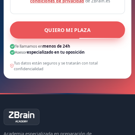
condiciones de privacidad
de ZBrain.es
QUIERO MI PLAZA
Te llamamos en
menos de 24h
Asesor
especializado en tu oposición
Tus datos están seguros y se tratarán con total
confidencialidad
Academia especializada en preparación de