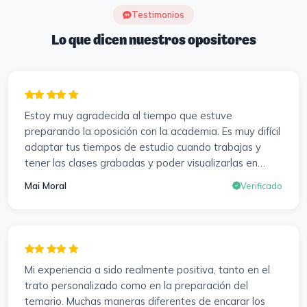
Testimonios
Lo que dicen nuestros opositores
Estoy muy agradecida al tiempo que estuve
preparando la oposición con la academia. Es muy difícil
adaptar tus tiempos de estudio cuando trabajas y
tener las clases grabadas y poder visualizarlas en
cualquier momento y las veces que sea necesario, se
Mai Moral
Verificado
agradece mucho. Sabemos que el trabajo de estudio
es de cada uno, y es duro por que hay que invertir
mucho, mucho tiempo, pero que detrás, haya
profesores accesibles, atentos y dispuestos para
resolver dudas, se agradece. Incluso se ofrecieron a
Mi experiencia a sido realmente positiva, tanto en el
ayudarme a buscar impugnaciones de preguntas del
trato personalizado como en la preparación del
examen para subir nota. Gracias Vanesa y Pablo.
temario. Muchas maneras diferentes de encarar los