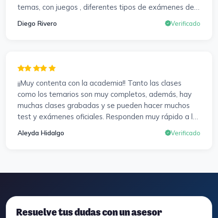
temas, con juegos , diferentes tipos de exámenes de
preparación y un temario muy al día. Una experiencia
Diego Rivero
Verificado
muy positiva en todos los sentidos.
¡¡Muy contenta con la academia!! Tanto las clases
como los temarios son muy completos, además, hay
muchas clases grabadas y se pueden hacer muchos
test y exámenes oficiales. Responden muy rápido a los
correros y cada pocos días hay seminarios. Lo vuelvo a
Aleyda Hidalgo
Verificado
decir, ¡¡Muy Contenta!!
Resuelve tus dudas con un asesor