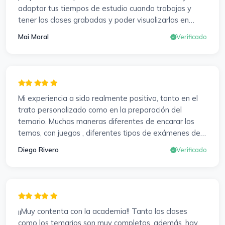
adaptar tus tiempos de estudio cuando trabajas y
tener las clases grabadas y poder visualizarlas en
cualquier momento y las veces que sea necesario, se
Mai Moral
Verificado
agradece mucho. Sabemos que el trabajo de estudio
es de cada uno, y es duro por que hay que invertir
mucho, mucho tiempo, pero que detrás, haya
profesores accesibles, atentos y dispuestos para
resolver dudas, se agradece. Incluso se ofrecieron a
Mi experiencia a sido realmente positiva, tanto en el
ayudarme a buscar impugnaciones de preguntas del
trato personalizado como en la preparación del
examen para subir nota. Gracias Vanesa y Pablo.
temario. Muchas maneras diferentes de encarar los
temas, con juegos , diferentes tipos de exámenes de
preparación y un temario muy al día. Una experiencia
Diego Rivero
Verificado
muy positiva en todos los sentidos.
¡¡Muy contenta con la academia!! Tanto las clases
como los temarios son muy completos, además, hay