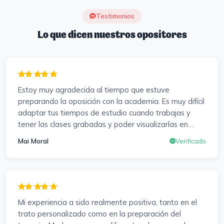
Testimonios
Lo que dicen nuestros opositores
Estoy muy agradecida al tiempo que estuve
preparando la oposición con la academia. Es muy difícil
adaptar tus tiempos de estudio cuando trabajas y
tener las clases grabadas y poder visualizarlas en
cualquier momento y las veces que sea necesario, se
Mai Moral
Verificado
agradece mucho. Sabemos que el trabajo de estudio
es de cada uno, y es duro por que hay que invertir
mucho, mucho tiempo, pero que detrás, haya
profesores accesibles, atentos y dispuestos para
resolver dudas, se agradece. Incluso se ofrecieron a
Mi experiencia a sido realmente positiva, tanto en el
ayudarme a buscar impugnaciones de preguntas del
trato personalizado como en la preparación del
examen para subir nota. Gracias Vanesa y Pablo.