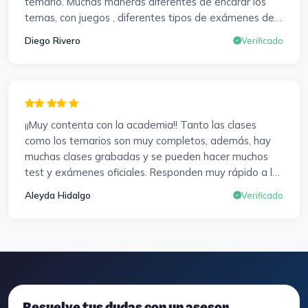
temario. Muchas maneras diferentes de encarar los
temas, con juegos , diferentes tipos de exámenes de
preparación y un temario muy al día. Una experiencia
Diego Rivero
Verificado
muy positiva en todos los sentidos.
¡¡Muy contenta con la academia!! Tanto las clases
como los temarios son muy completos, además, hay
muchas clases grabadas y se pueden hacer muchos
test y exámenes oficiales. Responden muy rápido a los
correros y cada pocos días hay seminarios. Lo vuelvo a
Aleyda Hidalgo
Verificado
decir, ¡¡Muy Contenta!!