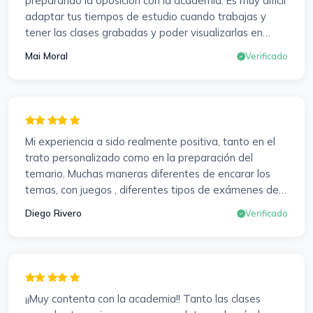
preparando la oposición con la academia. Es muy difícil
adaptar tus tiempos de estudio cuando trabajas y
tener las clases grabadas y poder visualizarlas en
cualquier momento y las veces que sea necesario, se
Mai Moral
Verificado
agradece mucho. Sabemos que el trabajo de estudio
es de cada uno, y es duro por que hay que invertir
mucho, mucho tiempo, pero que detrás, haya
profesores accesibles, atentos y dispuestos para
resolver dudas, se agradece. Incluso se ofrecieron a
Mi experiencia a sido realmente positiva, tanto en el
ayudarme a buscar impugnaciones de preguntas del
trato personalizado como en la preparación del
examen para subir nota. Gracias Vanesa y Pablo.
temario. Muchas maneras diferentes de encarar los
temas, con juegos , diferentes tipos de exámenes de
preparación y un temario muy al día. Una experiencia
Diego Rivero
Verificado
muy positiva en todos los sentidos.
¡¡Muy contenta con la academia!! Tanto las clases