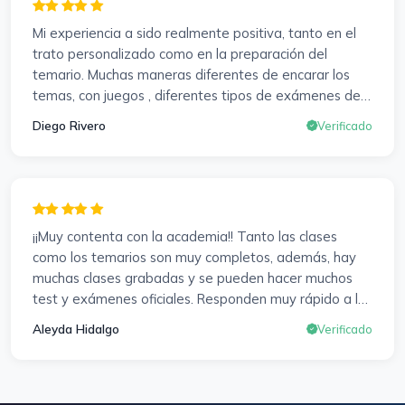
resolver dudas, se agradece. Incluso se ofrecieron a
Mi experiencia a sido realmente positiva, tanto en el
ayudarme a buscar impugnaciones de preguntas del
trato personalizado como en la preparación del
examen para subir nota. Gracias Vanesa y Pablo.
temario. Muchas maneras diferentes de encarar los
temas, con juegos , diferentes tipos de exámenes de
preparación y un temario muy al día. Una experiencia
Diego Rivero
Verificado
muy positiva en todos los sentidos.
¡¡Muy contenta con la academia!! Tanto las clases
como los temarios son muy completos, además, hay
muchas clases grabadas y se pueden hacer muchos
test y exámenes oficiales. Responden muy rápido a los
correros y cada pocos días hay seminarios. Lo vuelvo a
Aleyda Hidalgo
Verificado
decir, ¡¡Muy Contenta!!