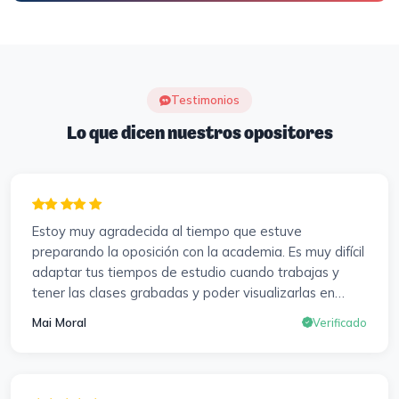
Testimonios
Lo que dicen nuestros opositores
Estoy muy agradecida al tiempo que estuve
preparando la oposición con la academia. Es muy difícil
adaptar tus tiempos de estudio cuando trabajas y
tener las clases grabadas y poder visualizarlas en
cualquier momento y las veces que sea necesario, se
Mai Moral
Verificado
agradece mucho. Sabemos que el trabajo de estudio
es de cada uno, y es duro por que hay que invertir
mucho, mucho tiempo, pero que detrás, haya
profesores accesibles, atentos y dispuestos para