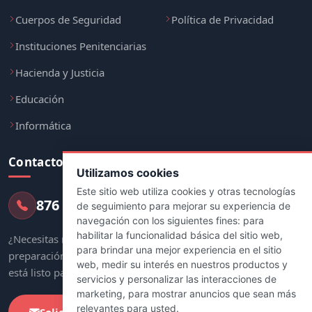
Cuerpos de Seguridad
Política de Privacidad
Instituciones Penitenciarias
Hacienda y Justicia
Educación
Informática
Contacto
Utilizamos cookies
Este sitio web utiliza cookies y otras tecnologías
876 247 237
de seguimiento para mejorar su experiencia de
navegación con los siguientes fines:
para
habilitar la funcionalidad básica del sitio web
,
¿Necesitas más información sobre tu
para brindar una mejor experiencia en el sitio
preparación? Nuestro equipo de asesores
web
,
medir su interés en nuestros productos y
está listo para ayudarte.
servicios y personalizar las interacciones de
marketing
,
para mostrar anuncios que sean más
relevantes para usted
.
Solicitar Información