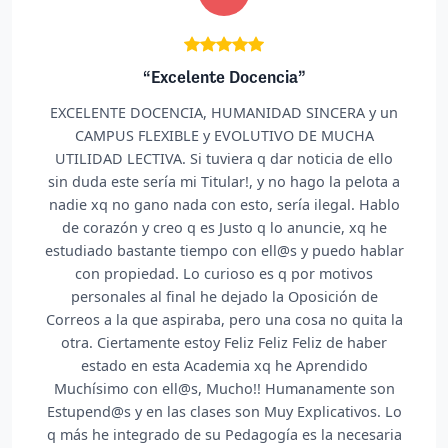
celente Docencia”
“No me pue
NCIA, HUMANIDAD SINCERA y un
Desde el principio 
IBLE y EVOLUTIVO DE MUCHA
informada por el pers
 Si tuviera q dar noticia de ello
y variedad de test pa
a mi Titular!, y no hago la pelota a
a la hora de impartir
nada con esto, sería ilegal. Hablo
para la oposición de
o q es Justo q lo anuncie, xq he
que nos echaron u
e tiempo con ell@s y puedo hablar
momento dado. Me 
. Lo curioso es q por motivos
centro y del person
final he dejado la Oposición de
Ele
spiraba, pero una cosa no quita la
e estoy Feliz Feliz Feliz de haber
ta Academia xq he Aprendido
ll@s, Mucho!! Humanamente son
as clases son Muy Explicativos. Lo
o de su Pedagogía es la necesaria