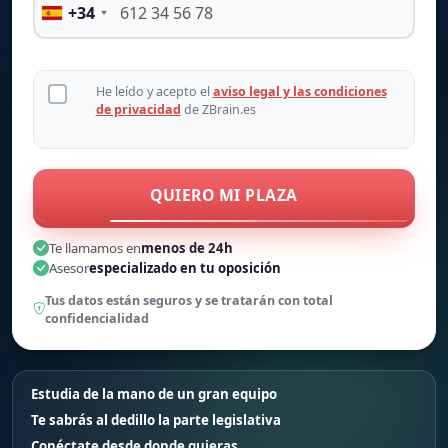
+34
He leído y acepto el
aviso legal y las condiciones
de privacidad
de ZBrain.es
QUIERO MI PLAZA
Te llamamos en
menos de 24h
Asesor
especializado en tu oposición
Tus datos están seguros y se tratarán con total
confidencialidad
Estudia de la mano de un gran equipo
Te sabrás al dedillo la parte legislativa
Conéctate desde donde quieras