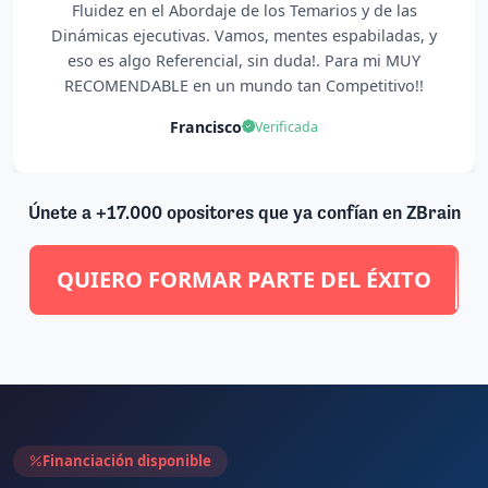
bordaje de los Temarios y de las
vas. Vamos, mentes espabiladas, y
erencial, sin duda!. Para mi MUY
n un mundo tan Competitivo!!
ancisco
Verificada
Únete a +17.000 opositores que ya confían en ZBrain
QUIERO FORMAR PARTE DEL ÉXITO
Financiación disponible