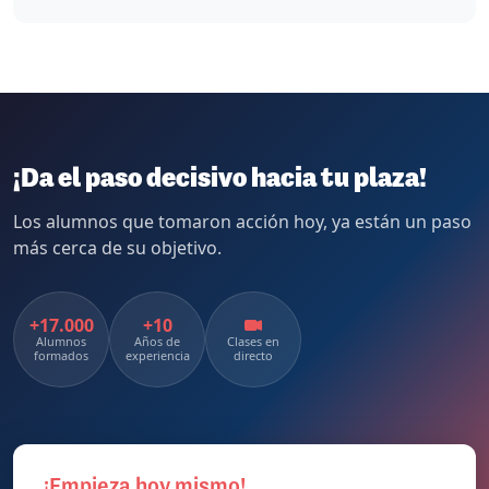
¡Da el paso decisivo hacia tu plaza!
Los alumnos que tomaron acción hoy, ya están un paso
más cerca de su objetivo.
+17.000
+10
Alumnos
Años de
Clases en
formados
experiencia
directo
¡Empieza hoy mismo!