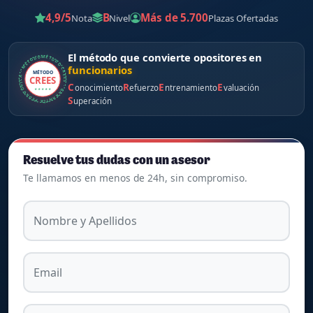
4,9/5
B
Más de 5.700
Nota
Nivel
Plazas Ofertadas
MÉTODO CREES · GARANTÍA PEDAGÓGICA · MÉTODO CREES ·
El método que convierte opositores en
funcionarios
MÉTODO
CREES
C
R
E
E
onocimiento
efuerzo
ntrenamiento
valuación
★ ★ ★ ★ ★
S
uperación
Resuelve tus dudas con un asesor
Te llamamos en menos de 24h, sin compromiso.
Nombre y Apellidos
Email