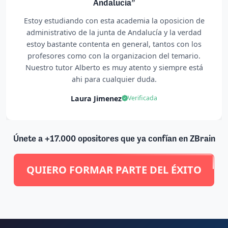
Hace 4 meses que me apunté para las oposic
sicion de
auxiliar administrativo a nivel local y todavía 
la verdad
camino por delante, pero hasta ahora no p
 con los
tener ninguna queja, todo lo contrario. Carme
temario.
mi orientadora y es fantástica, cualquier prob
mpre está
duda la resuelve en el momento y Alberto mi 
es lo mejor... Atento, comprensivo, pacienc
infinita... siempre una buena palabra y cualq
duda también te la resuelve al momento, es
siempre disponible, ya sea de teoría, de orient
de convocatorias... Así q muy contenta la ver
espero conseguirlo con ellos.
Valle Sanchez
Verificada
Únete a +17.000 opositores que ya confían en ZBrain