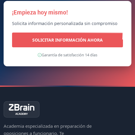
+17.000
+10
Alumnos
Años de
Clases en
formados
experiencia
directo
¡Empieza hoy mismo!
Solicita información personalizada sin compromiso
SOLICITAR INFORMACIÓN AHORA
Garantía de satisfacción 14 días