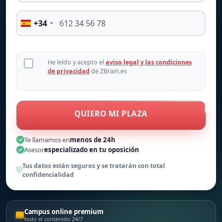
+34
He leído y acepto el
aviso legal y las condiciones
de privacidad
de ZBrain.es
QUIERO MI PLAZA
Te llamamos en
menos de 24h
Asesor
especializado en tu oposición
Tus datos están seguros y se tratarán con total
confidencialidad
Campus online premium
todo el contenido 24/7