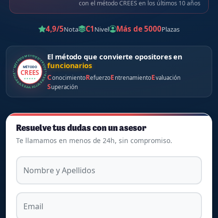
con el método CREES en los últimos 10 años
4,9/5
C1
Más de 5000
Nota
Nivel
Plazas
El método que convierte opositores en
MÉTODO CREES · GARANTÍA PEDAGÓGICA · MÉTODO CREES ·
funcionarios
MÉTODO
CREES
C
R
E
E
onocimiento
efuerzo
ntrenamiento
valuación
★ ★ ★ ★ ★
S
uperación
Resuelve tus dudas con un asesor
Te llamamos en menos de 24h, sin compromiso.
Nombre y Apellidos
Email