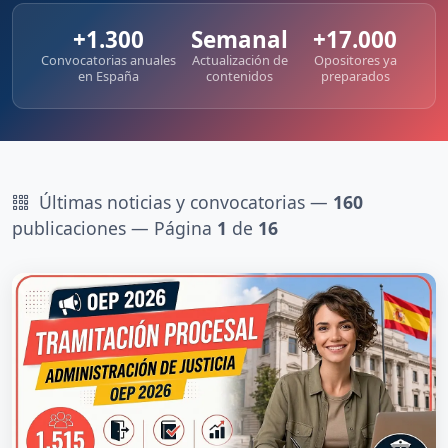
+1.300
Semanal
+17.000
Convocatorias anuales
Actualización de
Opositores ya
en España
contenidos
preparados
Últimas noticias y convocatorias —
160
publicaciones — Página
1
de
16