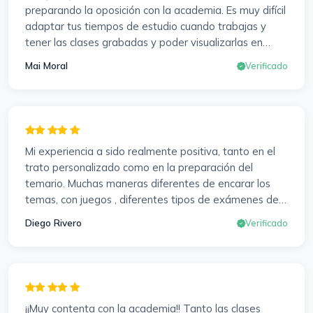
preparando la oposición con la academia. Es muy difícil
adaptar tus tiempos de estudio cuando trabajas y
tener las clases grabadas y poder visualizarlas en
cualquier momento y las veces que sea necesario, se
Mai Moral
Verificado
agradece mucho. Sabemos que el trabajo de estudio
es de cada uno, y es duro por que hay que invertir
mucho, mucho tiempo, pero que detrás, haya
profesores accesibles, atentos y dispuestos para
resolver dudas, se agradece. Incluso se ofrecieron a
Mi experiencia a sido realmente positiva, tanto en el
ayudarme a buscar impugnaciones de preguntas del
trato personalizado como en la preparación del
examen para subir nota. Gracias Vanesa y Pablo.
temario. Muchas maneras diferentes de encarar los
temas, con juegos , diferentes tipos de exámenes de
preparación y un temario muy al día. Una experiencia
Diego Rivero
Verificado
muy positiva en todos los sentidos.
¡¡Muy contenta con la academia!! Tanto las clases