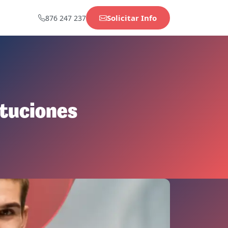
Solicitar Info
876 247 237
ituciones