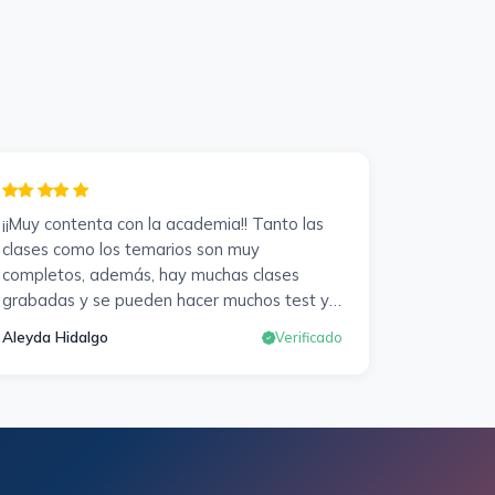
¡¡Muy contenta con la academia!! Tanto las
clases como los temarios son muy
completos, además, hay muchas clases
grabadas y se pueden hacer muchos test y
exámenes oficiales. Responden muy rápido
Aleyda Hidalgo
Verificado
a los correros y cada pocos días hay
seminarios. Lo vuelvo a decir, ¡¡Muy
Contenta!!