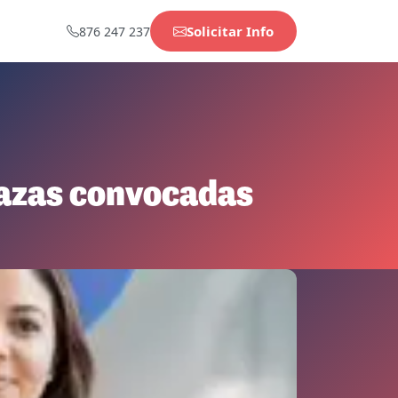
Solicitar Info
876 247 237
lazas convocadas