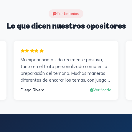
Testimonios
Lo que dicen nuestros opositores
Mi experiencia a sido realmente positiva,
tanto en el trato personalizado como en la
preparación del temario. Muchas maneras
diferentes de encarar los temas, con juegos ,
diferentes tipos de exámenes de
Diego Rivero
Verificado
preparación y un temario muy al día. Una
experiencia muy positiva en todos los
sentidos.