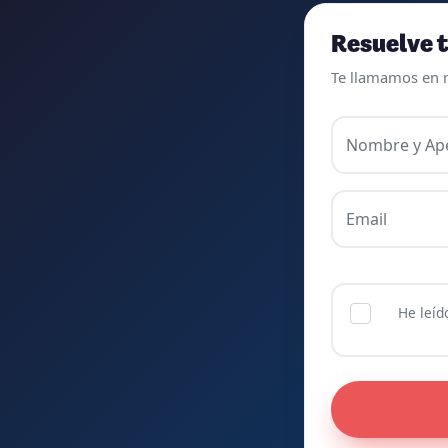
agradece. Incluso se ofrecieron a ayudarme
a buscar impugnaciones de preguntas del
Resuelve t
examen para subir nota. Gracias Vanesa y
Te llamamos en 
Pablo.
Nombre y Ape
Email
He leíd