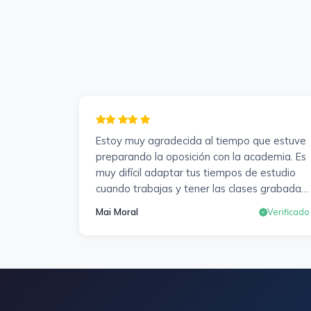
Estoy muy agradecida al tiempo que estuve
preparando la oposición con la academia. Es
muy difícil adaptar tus tiempos de estudio
cuando trabajas y tener las clases grabadas
y poder visualizarlas en cualquier momento y
Mai Moral
Verificado
las veces que sea necesario, se agradece
mucho. Sabemos que el trabajo de estudio
es de cada uno, y es duro por que hay que
invertir mucho, mucho tiempo, pero que
detrás, haya profesores accesibles, atentos
y dispuestos para resolver dudas, se