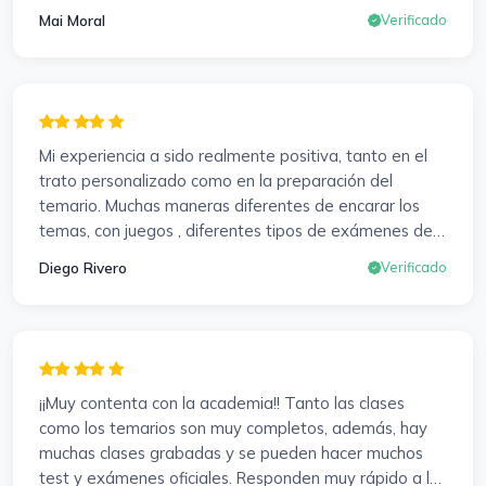
cualquier momento y las veces que sea necesario, se
Mai Moral
Verificado
agradece mucho. Sabemos que el trabajo de estudio
es de cada uno, y es duro por que hay que invertir
mucho, mucho tiempo, pero que detrás, haya
profesores accesibles, atentos y dispuestos para
resolver dudas, se agradece. Incluso se ofrecieron a
Mi experiencia a sido realmente positiva, tanto en el
ayudarme a buscar impugnaciones de preguntas del
trato personalizado como en la preparación del
examen para subir nota. Gracias Vanesa y Pablo.
temario. Muchas maneras diferentes de encarar los
temas, con juegos , diferentes tipos de exámenes de
preparación y un temario muy al día. Una experiencia
Diego Rivero
Verificado
muy positiva en todos los sentidos.
¡¡Muy contenta con la academia!! Tanto las clases
como los temarios son muy completos, además, hay
muchas clases grabadas y se pueden hacer muchos
test y exámenes oficiales. Responden muy rápido a los