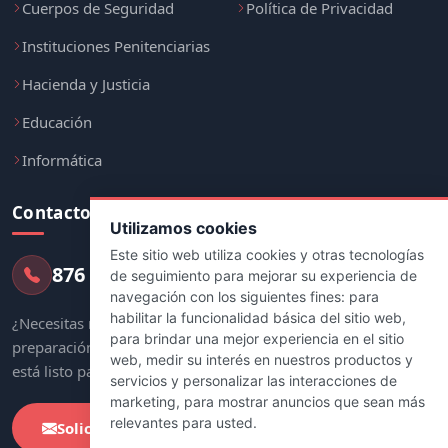
Cuerpos de Seguridad
Política de Privacidad
Instituciones Penitenciarias
Hacienda y Justicia
Educación
Informática
Contacto
Utilizamos cookies
Este sitio web utiliza cookies y otras tecnologías
876 247 237
de seguimiento para mejorar su experiencia de
navegación con los siguientes fines:
para
habilitar la funcionalidad básica del sitio web
,
¿Necesitas más información sobre tu
para brindar una mejor experiencia en el sitio
preparación? Nuestro equipo de asesores
web
,
medir su interés en nuestros productos y
está listo para ayudarte.
servicios y personalizar las interacciones de
marketing
,
para mostrar anuncios que sean más
relevantes para usted
.
Solicitar Información