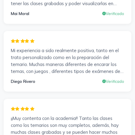
tener las clases grabadas y poder visualizarlas en
cualquier momento y las veces que sea necesario, se
Mai Moral
Verificado
agradece mucho. Sabemos que el trabajo de estudio
es de cada uno, y es duro por que hay que invertir
mucho, mucho tiempo, pero que detrás, haya
profesores accesibles, atentos y dispuestos para
resolver dudas, se agradece. Incluso se ofrecieron a
Mi experiencia a sido realmente positiva, tanto en el
ayudarme a buscar impugnaciones de preguntas del
trato personalizado como en la preparación del
examen para subir nota. Gracias Vanesa y Pablo.
temario. Muchas maneras diferentes de encarar los
temas, con juegos , diferentes tipos de exámenes de
preparación y un temario muy al día. Una experiencia
Diego Rivero
Verificado
muy positiva en todos los sentidos.
¡¡Muy contenta con la academia!! Tanto las clases
como los temarios son muy completos, además, hay
muchas clases grabadas y se pueden hacer muchos