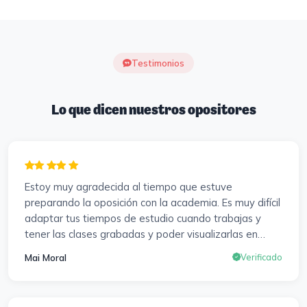
Testimonios
Lo que dicen nuestros opositores
Estoy muy agradecida al tiempo que estuve
preparando la oposición con la academia. Es muy difícil
adaptar tus tiempos de estudio cuando trabajas y
tener las clases grabadas y poder visualizarlas en
cualquier momento y las veces que sea necesario, se
Mai Moral
Verificado
agradece mucho. Sabemos que el trabajo de estudio
es de cada uno, y es duro por que hay que invertir
mucho, mucho tiempo, pero que detrás, haya