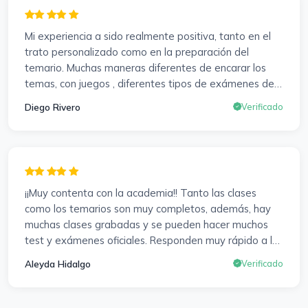
profesores accesibles, atentos y dispuestos para
resolver dudas, se agradece. Incluso se ofrecieron a
Mi experiencia a sido realmente positiva, tanto en el
ayudarme a buscar impugnaciones de preguntas del
trato personalizado como en la preparación del
examen para subir nota. Gracias Vanesa y Pablo.
temario. Muchas maneras diferentes de encarar los
temas, con juegos , diferentes tipos de exámenes de
preparación y un temario muy al día. Una experiencia
Diego Rivero
Verificado
muy positiva en todos los sentidos.
¡¡Muy contenta con la academia!! Tanto las clases
como los temarios son muy completos, además, hay
muchas clases grabadas y se pueden hacer muchos
test y exámenes oficiales. Responden muy rápido a los
correros y cada pocos días hay seminarios. Lo vuelvo a
Aleyda Hidalgo
Verificado
decir, ¡¡Muy Contenta!!