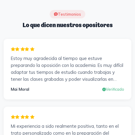
Testimonios
Lo que dicen nuestros opositores
Estoy muy agradecida al tiempo que estuve
preparando la oposición con la academia. Es muy difícil
adaptar tus tiempos de estudio cuando trabajas y
tener las clases grabadas y poder visualizarlas en
cualquier momento y las veces que sea necesario, se
Mai Moral
Verificado
agradece mucho. Sabemos que el trabajo de estudio
es de cada uno, y es duro por que hay que invertir
mucho, mucho tiempo, pero que detrás, haya
profesores accesibles, atentos y dispuestos para
resolver dudas, se agradece. Incluso se ofrecieron a
Mi experiencia a sido realmente positiva, tanto en el
ayudarme a buscar impugnaciones de preguntas del
trato personalizado como en la preparación del
examen para subir nota. Gracias Vanesa y Pablo.