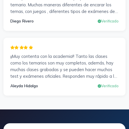
temario. Muchas maneras diferentes de encarar los
temas, con juegos , diferentes tipos de exámenes de
preparación y un temario muy al día. Una experiencia
Diego Rivero
Verificado
muy positiva en todos los sentidos.
¡¡Muy contenta con la academia!! Tanto las clases
como los temarios son muy completos, además, hay
muchas clases grabadas y se pueden hacer muchos
test y exámenes oficiales. Responden muy rápido a los
correros y cada pocos días hay seminarios. Lo vuelvo a
Aleyda Hidalgo
Verificado
decir, ¡¡Muy Contenta!!