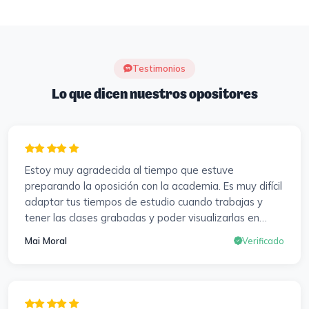
Testimonios
Lo que dicen nuestros opositores
Estoy muy agradecida al tiempo que estuve
preparando la oposición con la academia. Es muy difícil
adaptar tus tiempos de estudio cuando trabajas y
tener las clases grabadas y poder visualizarlas en
cualquier momento y las veces que sea necesario, se
Mai Moral
Verificado
agradece mucho. Sabemos que el trabajo de estudio
es de cada uno, y es duro por que hay que invertir
mucho, mucho tiempo, pero que detrás, haya
profesores accesibles, atentos y dispuestos para