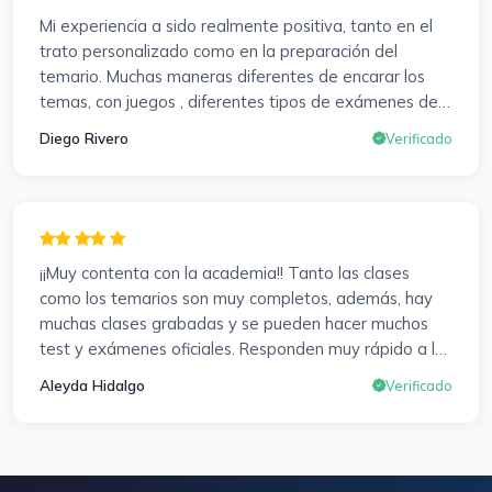
resolver dudas, se agradece. Incluso se ofrecieron a
Mi experiencia a sido realmente positiva, tanto en el
ayudarme a buscar impugnaciones de preguntas del
trato personalizado como en la preparación del
examen para subir nota. Gracias Vanesa y Pablo.
temario. Muchas maneras diferentes de encarar los
temas, con juegos , diferentes tipos de exámenes de
preparación y un temario muy al día. Una experiencia
Diego Rivero
Verificado
muy positiva en todos los sentidos.
¡¡Muy contenta con la academia!! Tanto las clases
como los temarios son muy completos, además, hay
muchas clases grabadas y se pueden hacer muchos
test y exámenes oficiales. Responden muy rápido a los
correros y cada pocos días hay seminarios. Lo vuelvo a
Aleyda Hidalgo
Verificado
decir, ¡¡Muy Contenta!!