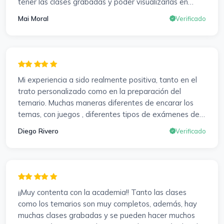
tener las clases grabadas y poder visualizarlas en
cualquier momento y las veces que sea necesario, se
Mai Moral
Verificado
agradece mucho. Sabemos que el trabajo de estudio
es de cada uno, y es duro por que hay que invertir
mucho, mucho tiempo, pero que detrás, haya
profesores accesibles, atentos y dispuestos para
resolver dudas, se agradece. Incluso se ofrecieron a
Mi experiencia a sido realmente positiva, tanto en el
ayudarme a buscar impugnaciones de preguntas del
trato personalizado como en la preparación del
examen para subir nota. Gracias Vanesa y Pablo.
temario. Muchas maneras diferentes de encarar los
temas, con juegos , diferentes tipos de exámenes de
preparación y un temario muy al día. Una experiencia
Diego Rivero
Verificado
muy positiva en todos los sentidos.
¡¡Muy contenta con la academia!! Tanto las clases
como los temarios son muy completos, además, hay
muchas clases grabadas y se pueden hacer muchos