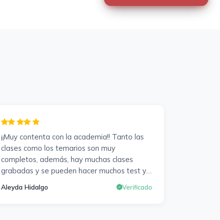
¡¡Muy contenta con la academia!! Tanto las
clases como los temarios son muy
completos, además, hay muchas clases
grabadas y se pueden hacer muchos test y
exámenes oficiales. Responden muy rápido
Aleyda Hidalgo
Verificado
a los correros y cada pocos días hay
seminarios. Lo vuelvo a decir, ¡¡Muy
Contenta!!