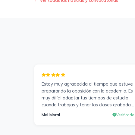
Ver todas las noticias y convocatorias
Estoy muy agradecida al tiempo que estuve
preparando la oposición con la academia. Es
muy difícil adaptar tus tiempos de estudio
cuando trabajas y tener las clases grabadas
y poder visualizarlas en cualquier momento y
Mai Moral
Verificado
las veces que sea necesario, se agradece
mucho. Sabemos que el trabajo de estudio
es de cada uno, y es duro por que hay que