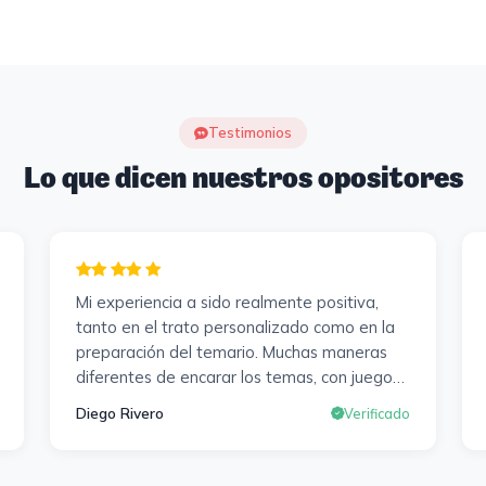
Testimonios
Lo que dicen nuestros opositores
Mi experiencia a sido realmente positiva,
tanto en el trato personalizado como en la
preparación del temario. Muchas maneras
diferentes de encarar los temas, con juegos ,
diferentes tipos de exámenes de
Diego Rivero
Verificado
preparación y un temario muy al día. Una
experiencia muy positiva en todos los
sentidos.