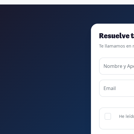
invertir mucho, mucho tiempo, pero que
detrás, haya profesores accesibles, atentos
y dispuestos para resolver dudas, se
agradece. Incluso se ofrecieron a ayudarme
a buscar impugnaciones de preguntas del
Resuelve t
examen para subir nota. Gracias Vanesa y
Te llamamos en 
Pablo.
Nombre y Ape
Email
He leíd