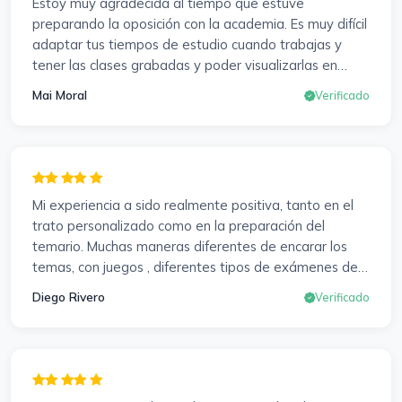
Estoy muy agradecida al tiempo que estuve
preparando la oposición con la academia. Es muy difícil
adaptar tus tiempos de estudio cuando trabajas y
tener las clases grabadas y poder visualizarlas en
cualquier momento y las veces que sea necesario, se
Mai Moral
Verificado
agradece mucho. Sabemos que el trabajo de estudio
es de cada uno, y es duro por que hay que invertir
mucho, mucho tiempo, pero que detrás, haya
profesores accesibles, atentos y dispuestos para
resolver dudas, se agradece. Incluso se ofrecieron a
Mi experiencia a sido realmente positiva, tanto en el
ayudarme a buscar impugnaciones de preguntas del
trato personalizado como en la preparación del
examen para subir nota. Gracias Vanesa y Pablo.
temario. Muchas maneras diferentes de encarar los
temas, con juegos , diferentes tipos de exámenes de
preparación y un temario muy al día. Una experiencia
Diego Rivero
Verificado
muy positiva en todos los sentidos.