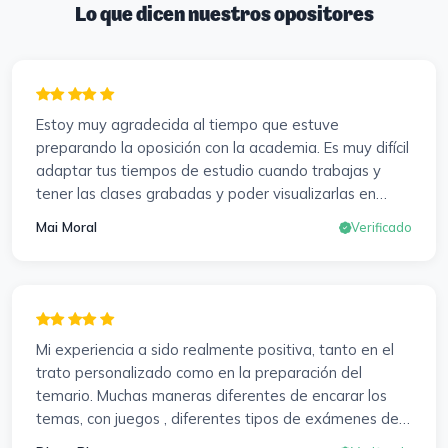
Lo que dicen nuestros opositores
Estoy muy agradecida al tiempo que estuve
preparando la oposición con la academia. Es muy difícil
adaptar tus tiempos de estudio cuando trabajas y
tener las clases grabadas y poder visualizarlas en
cualquier momento y las veces que sea necesario, se
Mai Moral
Verificado
agradece mucho. Sabemos que el trabajo de estudio
es de cada uno, y es duro por que hay que invertir
mucho, mucho tiempo, pero que detrás, haya
profesores accesibles, atentos y dispuestos para
resolver dudas, se agradece. Incluso se ofrecieron a
Mi experiencia a sido realmente positiva, tanto en el
ayudarme a buscar impugnaciones de preguntas del
trato personalizado como en la preparación del
examen para subir nota. Gracias Vanesa y Pablo.
temario. Muchas maneras diferentes de encarar los
temas, con juegos , diferentes tipos de exámenes de
preparación y un temario muy al día. Una experiencia