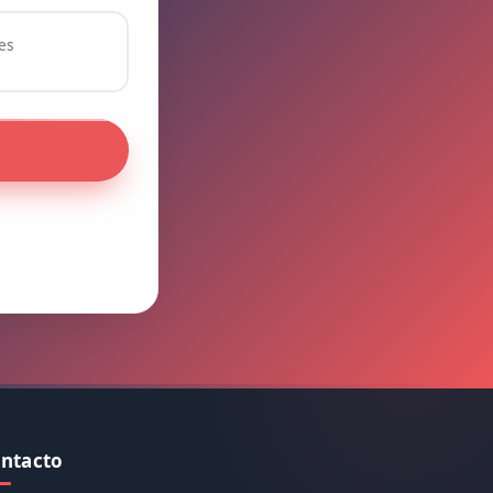
es
ntacto