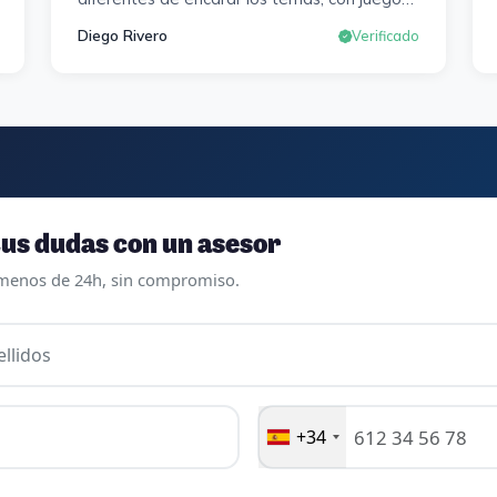
diferentes tipos de exámenes de
Diego Rivero
Verificado
preparación y un temario muy al día. Una
experiencia muy positiva en todos los
sentidos.
us dudas con un asesor
menos de 24h, sin compromiso.
llidos
+34