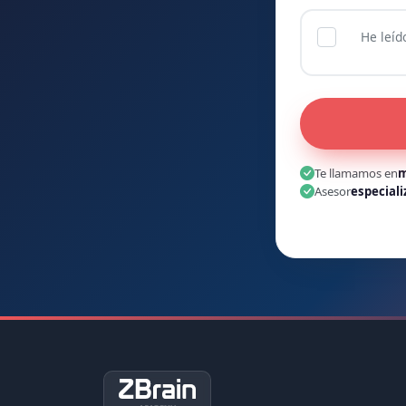
He leíd
Te llamamos en
m
Asesor
especiali