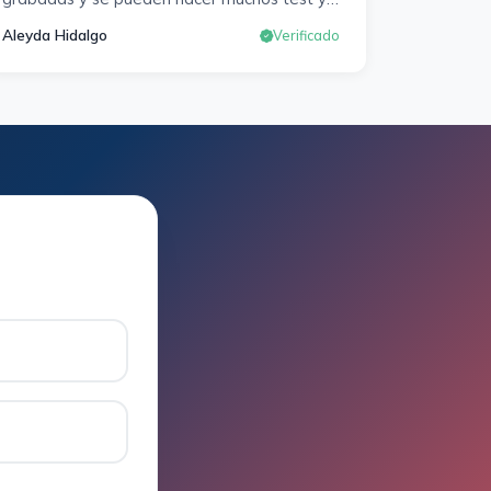
exámenes oficiales. Responden muy rápido
Aleyda Hidalgo
Verificado
a los correros y cada pocos días hay
seminarios. Lo vuelvo a decir, ¡¡Muy
Contenta!!