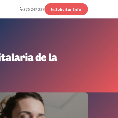
Solicitar Info
876 247 237
talaria de la