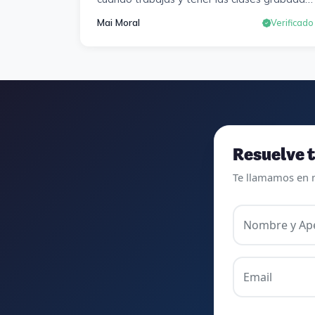
y poder visualizarlas en cualquier momento y
Mai Moral
Verificado
las veces que sea necesario, se agradece
mucho. Sabemos que el trabajo de estudio
es de cada uno, y es duro por que hay que
invertir mucho, mucho tiempo, pero que
detrás, haya profesores accesibles, atentos
y dispuestos para resolver dudas, se
agradece. Incluso se ofrecieron a ayudarme
a buscar impugnaciones de preguntas del
Resuelve t
examen para subir nota. Gracias Vanesa y
Te llamamos en 
Pablo.
Nombre y Ape
Email