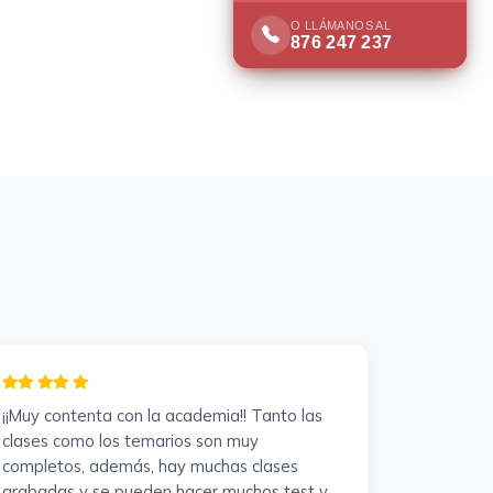
O LLÁMANOS AL
O LLÁMANOS AL
876 247 237
876 247 237
¡¡Muy contenta con la academia!! Tanto las
clases como los temarios son muy
completos, además, hay muchas clases
grabadas y se pueden hacer muchos test y