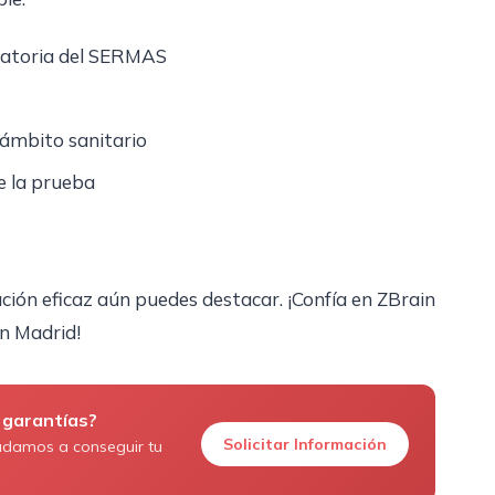
catoria del SERMAS
 ámbito sanitario
e la prueba
ión eficaz aún puedes destacar. ¡Confía en ZBrain
n Madrid!
 garantías?
Solicitar Información
udamos a conseguir tu