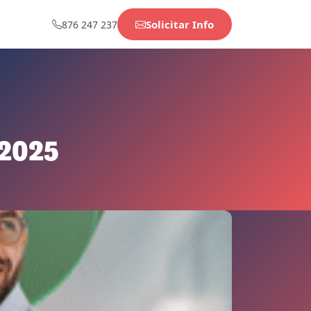
Solicitar Info
876 247 237
 2025