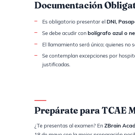
Documentación Obligat
Es obligatorio presentar el
DNI, Pasap
Se debe acudir con
bolígrafo azul o n
El llamamiento será único; quienes no s
Se contemplan excepciones por hospit
justificadas.
Prepárate para TCAE 
¿Te presentas al examen? En
ZBrain Aca
18 de mayo con la mejor preparación posib