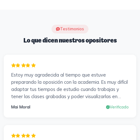
Testimonios
Lo que dicen nuestros opositores
Estoy muy agradecida al tiempo que estuve
preparando la oposición con la academia. Es muy difícil
adaptar tus tiempos de estudio cuando trabajas y
tener las clases grabadas y poder visualizarlas en
cualquier momento y las veces que sea necesario, se
Mai Moral
Verificado
agradece mucho. Sabemos que el trabajo de estudio
es de cada uno, y es duro por que hay que invertir
mucho, mucho tiempo, pero que detrás, haya
profesores accesibles, atentos y dispuestos para
resolver dudas, se agradece. Incluso se ofrecieron a