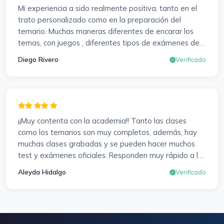
Mi experiencia a sido realmente positiva, tanto en el
ayudarme a buscar impugnaciones de preguntas del
trato personalizado como en la preparación del
examen para subir nota. Gracias Vanesa y Pablo.
temario. Muchas maneras diferentes de encarar los
temas, con juegos , diferentes tipos de exámenes de
preparación y un temario muy al día. Una experiencia
Diego Rivero
Verificado
muy positiva en todos los sentidos.
¡¡Muy contenta con la academia!! Tanto las clases
como los temarios son muy completos, además, hay
muchas clases grabadas y se pueden hacer muchos
test y exámenes oficiales. Responden muy rápido a los
correros y cada pocos días hay seminarios. Lo vuelvo a
Aleyda Hidalgo
Verificado
decir, ¡¡Muy Contenta!!