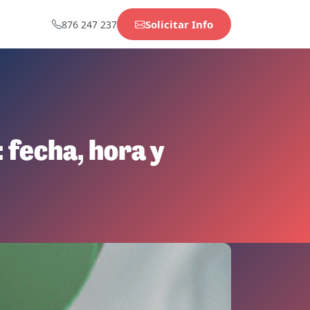
Solicitar Info
876 247 237
 fecha, hora y