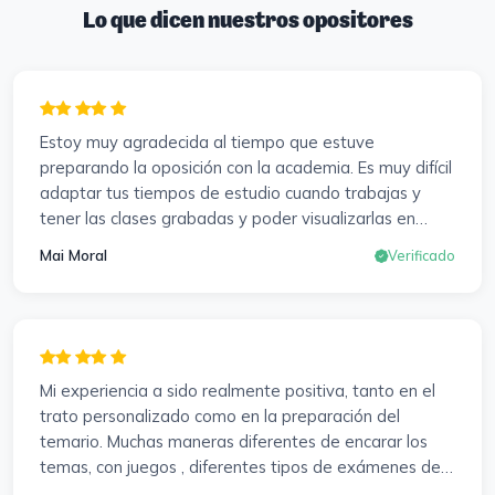
Lo que dicen nuestros opositores
Estoy muy agradecida al tiempo que estuve
preparando la oposición con la academia. Es muy difícil
adaptar tus tiempos de estudio cuando trabajas y
tener las clases grabadas y poder visualizarlas en
cualquier momento y las veces que sea necesario, se
Mai Moral
Verificado
agradece mucho. Sabemos que el trabajo de estudio
es de cada uno, y es duro por que hay que invertir
mucho, mucho tiempo, pero que detrás, haya
profesores accesibles, atentos y dispuestos para
resolver dudas, se agradece. Incluso se ofrecieron a
Mi experiencia a sido realmente positiva, tanto en el
ayudarme a buscar impugnaciones de preguntas del
trato personalizado como en la preparación del
examen para subir nota. Gracias Vanesa y Pablo.
temario. Muchas maneras diferentes de encarar los
temas, con juegos , diferentes tipos de exámenes de
preparación y un temario muy al día. Una experiencia