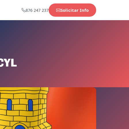
Solicitar Info
876 247 237
ACYL