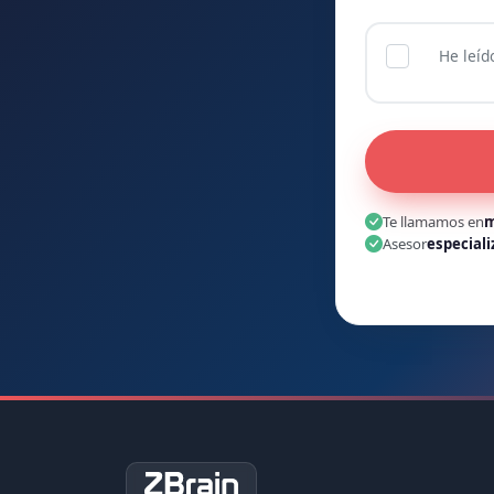
He leíd
Te llamamos en
m
Asesor
especiali