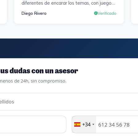
diferentes de encarar los temas, con juegos ,
diferentes tipos de exámenes de
Diego Rivero
Verificado
preparación y un temario muy al día. Una
experiencia muy positiva en todos los
sentidos.
us dudas con un asesor
menos de 24h, sin compromiso.
llidos
+34