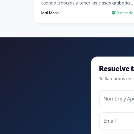
cuando trabajas y tener las clases grabadas
y poder visualizarlas en cualquier momento y
Mai Moral
Verificado
las veces que sea necesario, se agradece
mucho. Sabemos que el trabajo de estudio
es de cada uno, y es duro por que hay que
invertir mucho, mucho tiempo, pero que
detrás, haya profesores accesibles, atentos
y dispuestos para resolver dudas, se
agradece. Incluso se ofrecieron a ayudarme
a buscar impugnaciones de preguntas del
Resuelve t
examen para subir nota. Gracias Vanesa y
Te llamamos en 
Pablo.
Nombre y Ape
Email