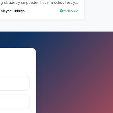
grabadas y se pueden hacer muchos test y
exámenes oficiales. Responden muy rápido
Aleyda Hidalgo
Verificado
a los correros y cada pocos días hay
seminarios. Lo vuelvo a decir, ¡¡Muy
Contenta!!