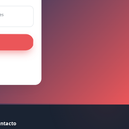
es
ntacto