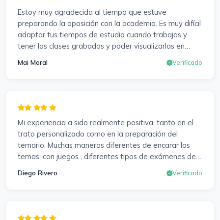
Estoy muy agradecida al tiempo que estuve
preparando la oposición con la academia. Es muy difícil
adaptar tus tiempos de estudio cuando trabajas y
tener las clases grabadas y poder visualizarlas en
cualquier momento y las veces que sea necesario, se
Mai Moral
Verificado
agradece mucho. Sabemos que el trabajo de estudio
es de cada uno, y es duro por que hay que invertir
mucho, mucho tiempo, pero que detrás, haya
profesores accesibles, atentos y dispuestos para
resolver dudas, se agradece. Incluso se ofrecieron a
Mi experiencia a sido realmente positiva, tanto en el
ayudarme a buscar impugnaciones de preguntas del
trato personalizado como en la preparación del
examen para subir nota. Gracias Vanesa y Pablo.
temario. Muchas maneras diferentes de encarar los
temas, con juegos , diferentes tipos de exámenes de
preparación y un temario muy al día. Una experiencia
Diego Rivero
Verificado
muy positiva en todos los sentidos.