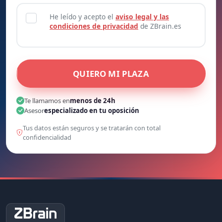
He leído y acepto el
aviso legal y las
condiciones de privacidad
de ZBrain.es
QUIERO MI PLAZA
Te llamamos en
menos de 24h
Asesor
especializado en tu oposición
Tus datos están seguros y se tratarán con total
confidencialidad