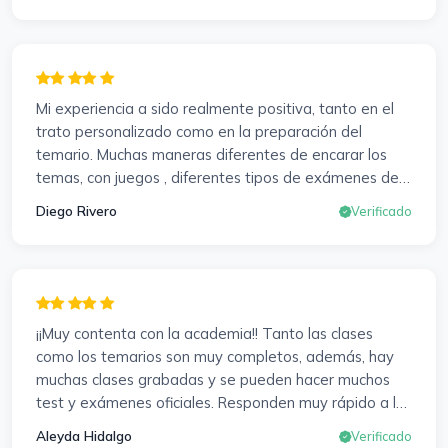
es de cada uno, y es duro por que hay que invertir
mucho, mucho tiempo, pero que detrás, haya
profesores accesibles, atentos y dispuestos para
resolver dudas, se agradece. Incluso se ofrecieron a
Mi experiencia a sido realmente positiva, tanto en el
ayudarme a buscar impugnaciones de preguntas del
trato personalizado como en la preparación del
examen para subir nota. Gracias Vanesa y Pablo.
temario. Muchas maneras diferentes de encarar los
temas, con juegos , diferentes tipos de exámenes de
preparación y un temario muy al día. Una experiencia
Diego Rivero
Verificado
muy positiva en todos los sentidos.
¡¡Muy contenta con la academia!! Tanto las clases
como los temarios son muy completos, además, hay
muchas clases grabadas y se pueden hacer muchos
test y exámenes oficiales. Responden muy rápido a los
correros y cada pocos días hay seminarios. Lo vuelvo a
Aleyda Hidalgo
Verificado